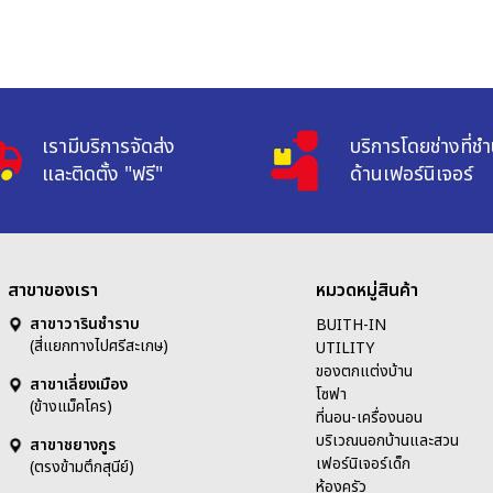
เรามีบริการจัดส่ง

บริการโดยช่างที่ช
และติดตั้ง "ฟรี"
ด้านเฟอร์นิเจอร์
สาขาของเรา
หมวดหมู่สินค้า
สาขาวารินชำราบ
BUITH-IN
(สี่แยกทางไปศรีสะเกษ)
UTILITY
ของตกแต่งบ้าน
สาขาเลี่ยงเมือง
โซฟา
(ข้างแม็คโคร)
ที่นอน-เครื่องนอน
บริเวณนอกบ้านและสวน
สาขาชยางกูร
เฟอร์นิเจอร์เด็ก
(ตรงข้ามตึกสุนีย์)
ห้องครัว