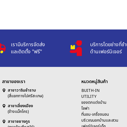
เรามีบริการจัดส่ง

บริการโดยช่างที่ช
และติดตั้ง "ฟรี"
ด้านเฟอร์นิเจอร์
สาขาของเรา
หมวดหมู่สินค้า
สาขาวารินชำราบ
BUITH-IN
(สี่แยกทางไปศรีสะเกษ)
UTILITY
ของตกแต่งบ้าน
สาขาเลี่ยงเมือง
โซฟา
(ข้างแม็คโคร)
ที่นอน-เครื่องนอน
บริเวณนอกบ้านและสวน
สาขาชยางกูร
เฟอร์นิเจอร์เด็ก