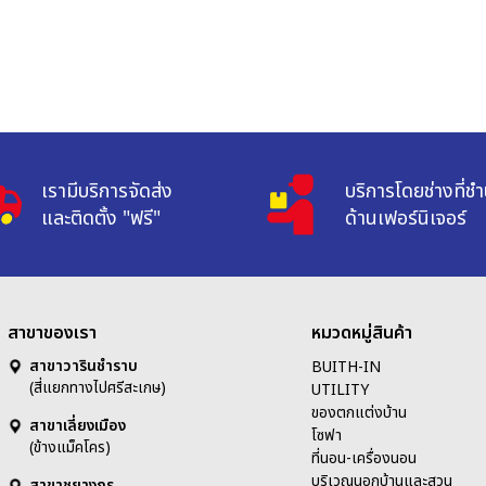
เรามีบริการจัดส่ง

บริการโดยช่างที่ช
และติดตั้ง "ฟรี"
ด้านเฟอร์นิเจอร์
สาขาของเรา
หมวดหมู่สินค้า
สาขาวารินชำราบ
BUITH-IN
(สี่แยกทางไปศรีสะเกษ)
UTILITY
ของตกแต่งบ้าน
สาขาเลี่ยงเมือง
โซฟา
(ข้างแม็คโคร)
ที่นอน-เครื่องนอน
บริเวณนอกบ้านและสวน
สาขาชยางกูร