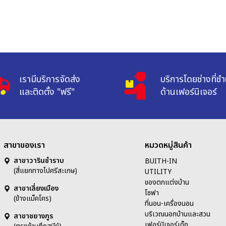
เรามีบริการจัดส่ง

บริการโดยช่างที่ช
และติดตั้ง "ฟรี"
ด้านเฟอร์นิเจอร์
สาขาของเรา
หมวดหมู่สินค้า
สาขาวารินชำราบ
BUITH-IN
(สี่แยกทางไปศรีสะเกษ)
UTILITY
ของตกแต่งบ้าน
สาขาเลี่ยงเมือง
โซฟา
(ข้างแม็คโคร)
ที่นอน-เครื่องนอน
บริเวณนอกบ้านและสวน
สาขาชยางกูร
เฟอร์นิเจอร์เด็ก