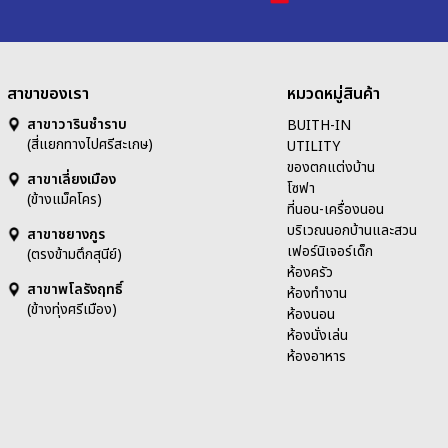
สาขาของเรา
หมวดหมู่สินค้า
สาขาวารินชำราบ
BUITH-IN
(สี่แยกทางไปศรีสะเกษ)
UTILITY
ของตกแต่งบ้าน
สาขาเลี่ยงเมือง
โซฟา
(ข้างแม็คโคร)
ที่นอน-เครื่องนอน
บริเวณนอกบ้านและสวน
สาขาชยางกูร
เฟอร์นิเจอร์เด็ก
(ตรงข้ามตึกสุนีย์)
ห้องครัว
สาขาพโลรังฤทธิ์
ห้องทำงาน
(ข้างทุ่งศรีเมือง)
ห้องนอน
ห้องนั่งเล่น
ห้องอาหาร