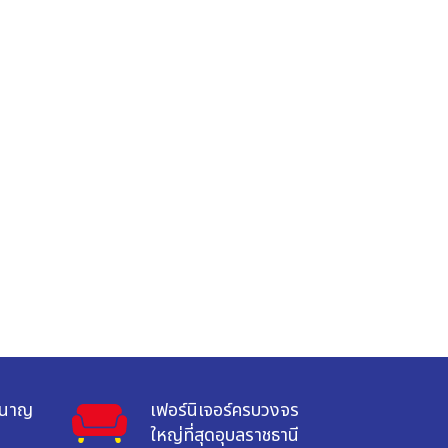
ำนาญ

เฟอร์นิเจอร์ครบวงจร

ใหญ่ที่สุดอุบลราชธานี