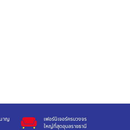
ำนาญ

เฟอร์นิเจอร์ครบวงจร

ใหญ่ที่สุดอุบลราชธานี