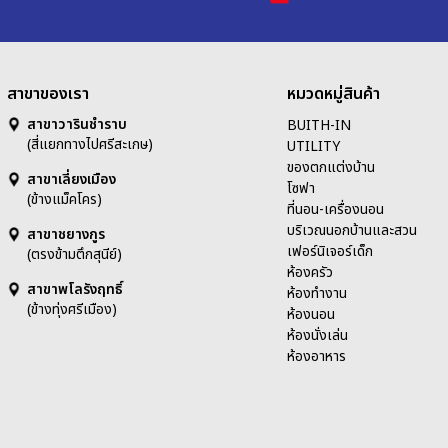
สาขาของเรา
หมวดหมู่สินค้า
สาขาวารินชำราบ
BUITH-IN
(สี่แยกทางไปศรีสะเกษ)
UTILITY
ของตกแต่งบ้าน
สาขาเลี่ยงเมือง
โซฟา
(ข้างแม็คโคร)
ที่นอน-เครื่องนอน
บริเวณนอกบ้านและสวน
สาขาชยางกูร
เฟอร์นิเจอร์เด็ก
(ตรงข้ามตึกสุนีย์)
ห้องครัว
สาขาพโลรังฤทธิ์
ห้องทำงาน
(ข้างทุ่งศรีเมือง)
ห้องนอน
ห้องนั่งเล่น
ห้องอาหาร